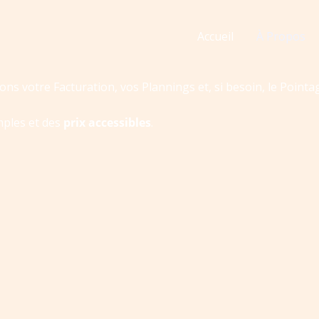
Accueil
À Propos
ns votre Facturation, vos Plannings et, si besoin, le Pointa
imples et des
prix accessibles
.